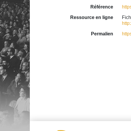
Référence
http
Ressource en ligne
Fich
http
Permalien
http