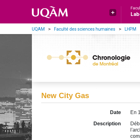
Aller directement au contenu principal
Facu
Lab
UQAM
Faculté des sciences humaines
LHPM
New City Gas
Date
En 
Description
Débu
l'ar
comp