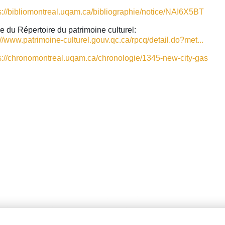
s://bibliomontreal.uqam.ca/bibliographie/notice/NAI6X5BT
e du Répertoire du patrimoine culturel:
://www.patrimoine-culturel.gouv.qc.ca/rpcq/detail.do?met...
s://chronomontreal.uqam.ca/chronologie/1345-new-city-gas