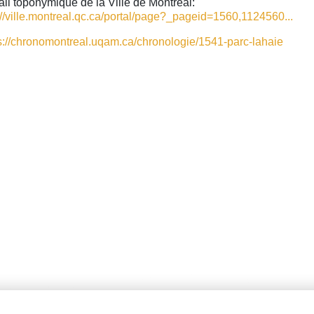
ail toponymique de la Ville de Montréal:
://ville.montreal.qc.ca/portal/page?_pageid=1560,1124560...
s://chronomontreal.uqam.ca/chronologie/1541-parc-lahaie