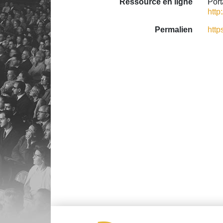
Ressource en ligne
Port
http
Permalien
http