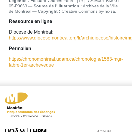
Légende :
Édouard-Charles Fabre. [19-]. CA M001 BM001-
05-P0663
Source de l’illustration :
Archives de la Ville
de Montréal
Copyright :
Creative Commons by-nc-sa
Ressource en ligne
Diocèse de Montréal:
https://www.diocesemontreal.org/fr/archidiocese/histoire/mgr
Permalien
https://chronomontreal.uqam.ca/chronologie/1583-mgr-
fabre-1er-archeveque