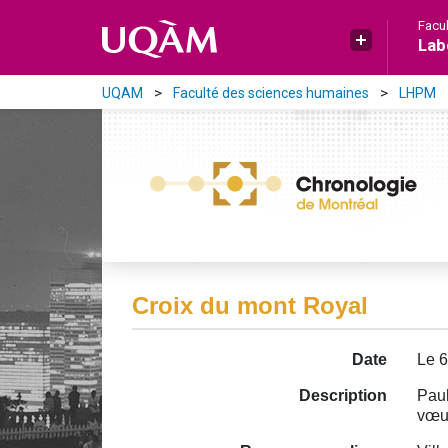
Aller directement au contenu principal
Facu
Lab
UQAM
Faculté des sciences humaines
LHPM
Croix du mont Royal
Date
Le 6
Description
Paul
vœu 