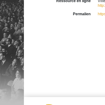
Ressource en ligne
Vill
http
Permalien
http