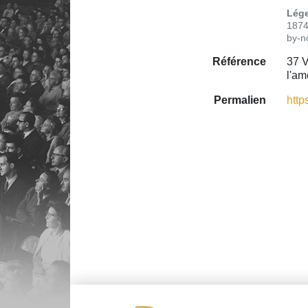
Lége
1874
by-n
Référence
37 V
l'am
Permalien
http