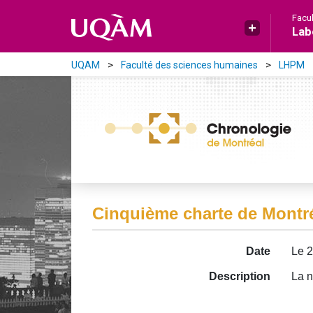
Aller directement au contenu principal
Facu
Lab
UQAM
Faculté des sciences humaines
LHPM
Cinquième charte de Montr
Date
Le 2
Description
La n
Image