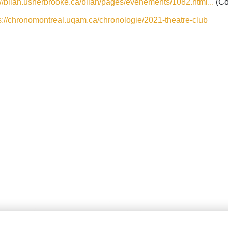
://bilan.usherbrooke.ca/bilan/pages/evenements/1082.html...
(Co
s://chronomontreal.uqam.ca/chronologie/2021-theatre-club