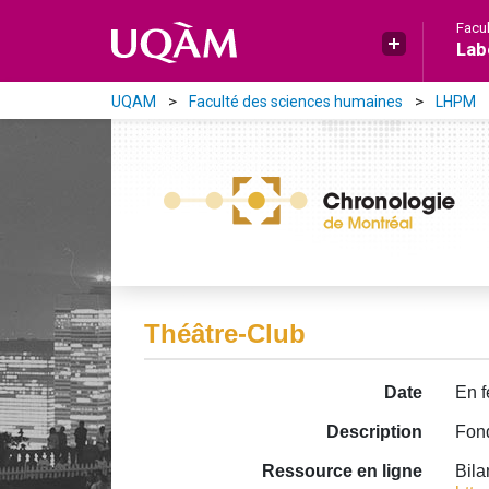
Aller directement au contenu principal
Facu
Lab
UQAM
Faculté des sciences humaines
LHPM
Théâtre-Club
Date
En f
Description
Fond
Ressource en ligne
Bila