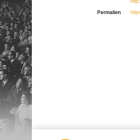
http
Permalien
http