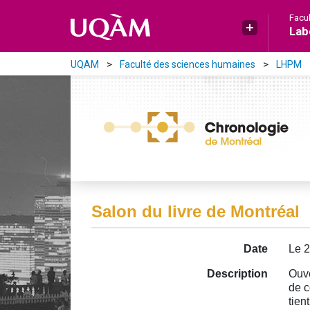
Aller directement au contenu principal
Facu
Lab
UQAM
Faculté des sciences humaines
LHPM
Salon du livre de Montréal
Date
Le 
Description
Ouve
de c
tien