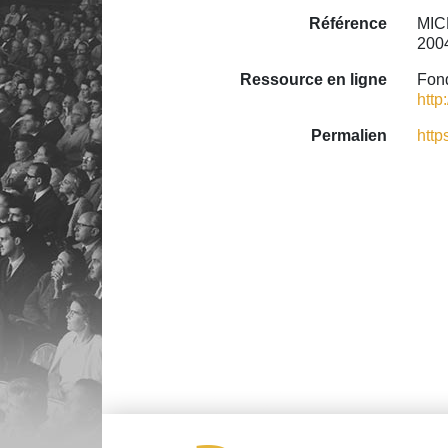
Référence
MIC
2004
Ressource en ligne
Fond
http
Permalien
http