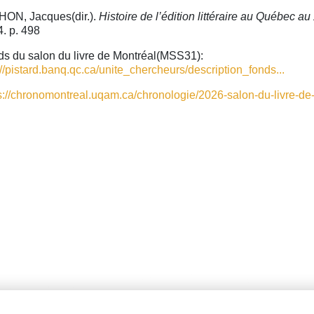
HON, Jacques(dir.).
Histoire de l’édition littéraire au Québec a
. p. 498
s du salon du livre de Montréal(MSS31):
://pistard.banq.qc.ca/unite_chercheurs/description_fonds...
s://chronomontreal.uqam.ca/chronologie/2026-salon-du-livre-de