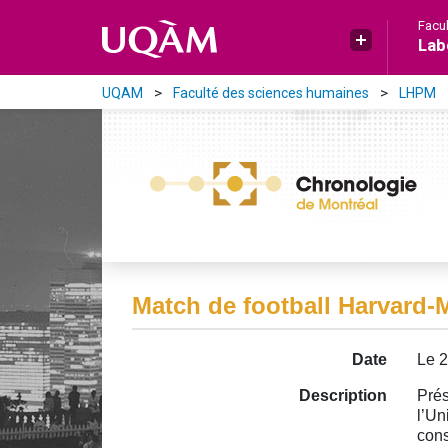
Aller directement au contenu principal
Facu
Lab
UQAM
Faculté des sciences humaines
LHPM
Match de football Harvard-
Date
Le 2
Description
Prés
l’Un
cons