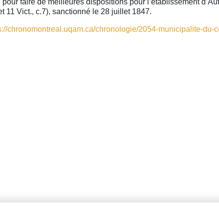
 pour faire de meilleures dispositions pour l’établissement d’
et 11 Vict., c.7), sanctionné le 28 juillet 1847.
s://chronomontreal.uqam.ca/chronologie/2054-municipalite-du-