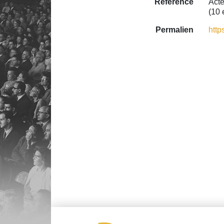
Référence
Acte
(10 
Permalien
http