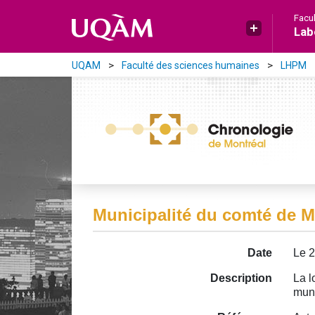
Aller directement au contenu principal
Facu
Lab
UQAM
Faculté des sciences humaines
LHPM
Municipalité du comté de M
Date
Le 2
Description
La l
muni