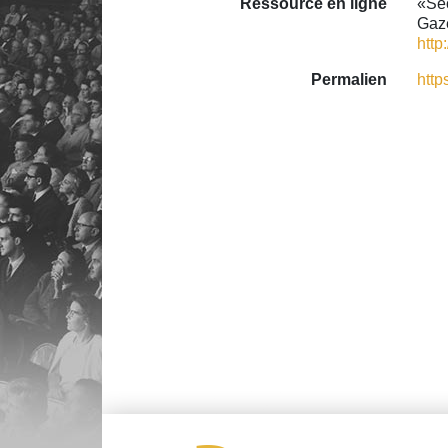
Ressource en ligne
«Sec
Gaze
http
Permalien
http