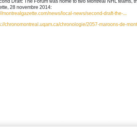
ond Draft: The Forum was home to two Montreal NHL teams, t
tte, 28 novembre 2014:
://montrealgazette.com/news/local-news/second-draft-the-...
s://chronomontreal.uqam.ca/chronologie/2057-maroons-de-mont