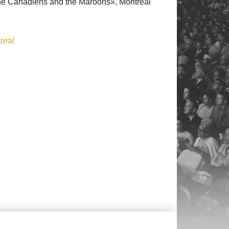
he Canadiens and the Maroons», Montreal
real