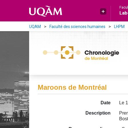
Aller directement au contenu principal
Facu
Lab
UQAM
Faculté des sciences humaines
LHPM
Maroons de Montréal
Date
Le 
Description
Prem
Bost