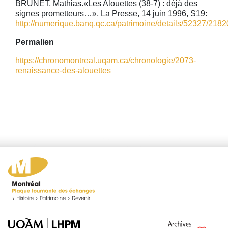
BRUNET, Mathias.«Les Alouettes (38-7) : déjà des
signes prometteurs…», La Presse, 14 juin 1996, S19:
http://numerique.banq.qc.ca/patrimoine/details/52327/21820
Permalien
https://chronomontreal.uqam.ca/chronologie/2073-
renaissance-des-alouettes