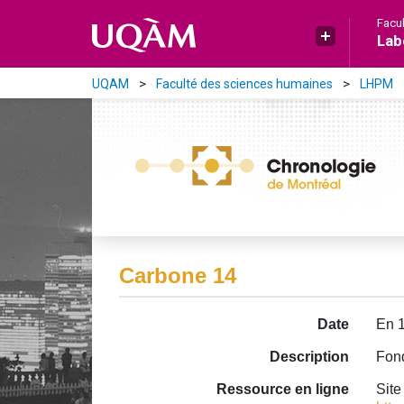
Aller directement au contenu principal
Facu
Lab
UQAM
Faculté des sciences humaines
LHPM
Carbone 14
Date
En 
Description
Fond
Ressource en ligne
Site