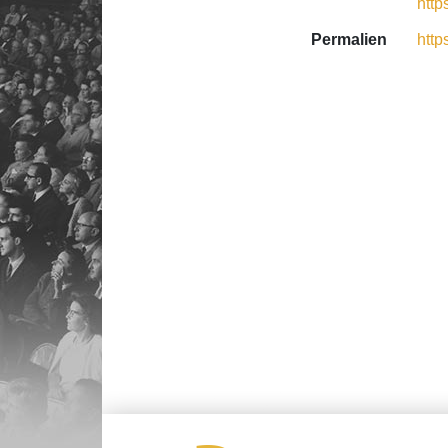
http
Permalien
http