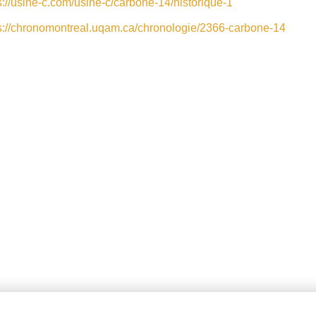
s://usine-c.com/usine-c/carbone-14/historique-1
s://chronomontreal.uqam.ca/chronologie/2366-carbone-14