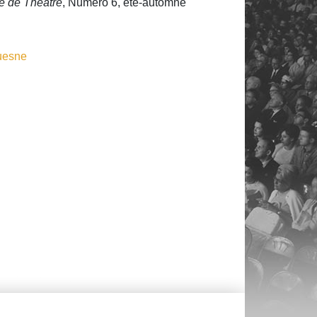
 de Théâtre
, Numéro 6, été-automne
quesne