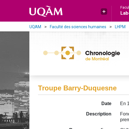
Aller directement au contenu principal
Facu
Lab
UQAM
Faculté des sciences humaines
LHPM
Troupe Barry-Duquesne
Date
En 
Description
Fond
prem