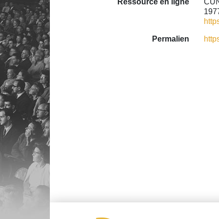
Ressource en ligne
CUNN
1977
http
Permalien
http