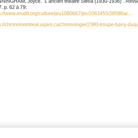
INGHAM, Joyce. "L’ancien théâtre Stella (1930-1936)".
Revue
. p. 62 à 79:
s://www.erudit.org/culture/jeu1060667/jeu1063455/28586ac...
s://chronomontreal.uqam.ca/chronologie/2380-troupe-barry-du