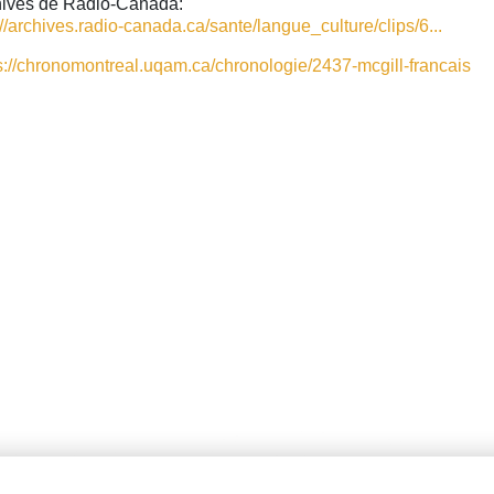
hives de Radio-Canada:
://archives.radio-canada.ca/sante/langue_culture/clips/6...
s://chronomontreal.uqam.ca/chronologie/2437-mcgill-francais