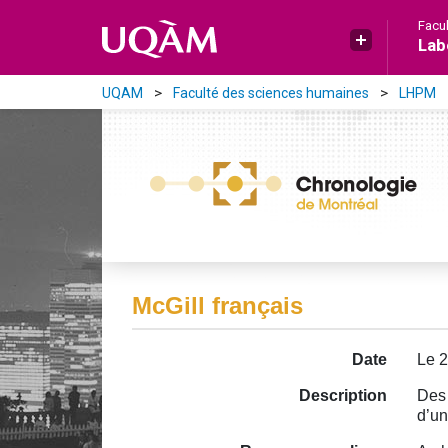
Aller directement au contenu principal
Facu
Lab
UQAM
Faculté des sciences humaines
LHPM
McGill français
Date
Le 
Description
Des 
d’un