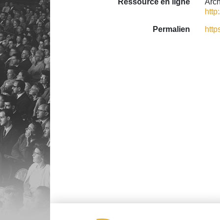
Ressource en ligne
Arc
http
Permalien
http