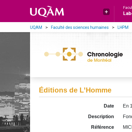
Aller directement au contenu principal
Facu
Lab
UQAM
Faculté des sciences humaines
LHPM
Éditions de L’Homme
Date
En 
Description
Fond
Référence
MIC