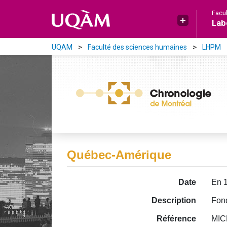
Aller directement au contenu principal
Facu
Lab
UQAM
Faculté des sciences humaines
LHPM
Québec-Amérique
Date
En 
Description
Fond
Référence
MICH