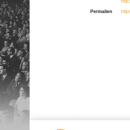
http
Permalien
http