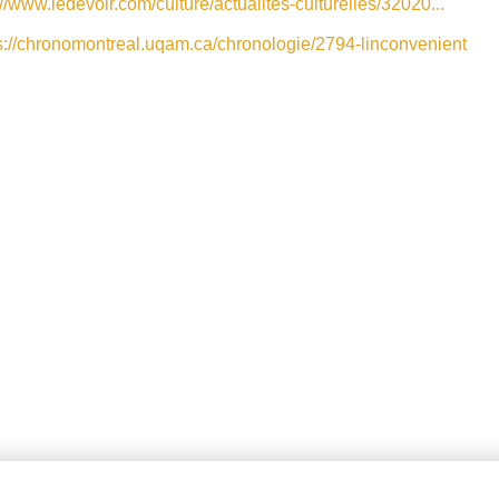
://www.ledevoir.com/culture/actualites-culturelles/32020...
s://chronomontreal.uqam.ca/chronologie/2794-linconvenient