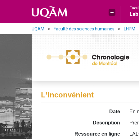
Aller directement au contenu principal
Facu
Lab
UQAM
Faculté des sciences humaines
LHPM
L’Inconvénient
Date
En 
Description
Prem
Ressource en ligne
LALO