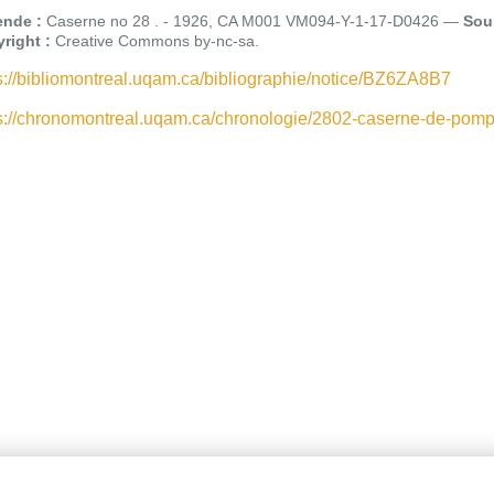
nde :
Caserne no 28 . - 1926, CA M001 VM094-Y-1-17-D0426
Sour
right :
Creative Commons by-nc-sa
s://bibliomontreal.uqam.ca/bibliographie/notice/BZ6ZA8B7
s://chronomontreal.uqam.ca/chronologie/2802-caserne-de-pomp