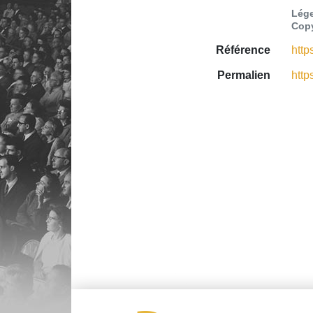
Lége
Copy
Référence
http
Permalien
http