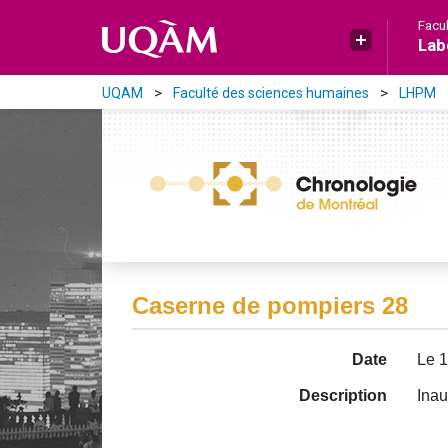
Aller directement au contenu principal
Facu
Lab
UQAM
Faculté des sciences humaines
LHPM
Caserne de pompiers 28
Date
Le 1
Description
Inau
Image