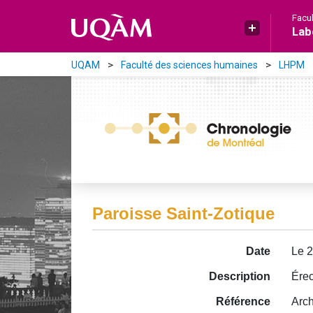
Aller directement au contenu principal
Facu
Lab
UQAM
Faculté des sciences humaines
LHPM
Paroisse Saint-Zotique
Date
Le 
Description
Érec
Référence
Arch