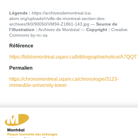
Légende :
https://archivesdemontreal.ica-
atom.org/uploads/r/ville-de-montreal-section-des-
archives/9/0/90050/VM94-Z1861-143.jpg
Source de
l’illustration :
Archives de Montréal
Copyright :
Creative
Commons by-nc-sa
Référence
https://bibliomontreal.uqam.ca/bibliographie/notice/A7Q
Permalien
https://chronomontreal.uqam.ca/chronologie/3123-
immeuble-university-tower