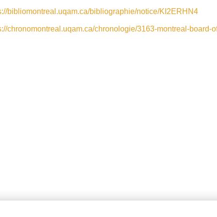
s://bibliomontreal.uqam.ca/bibliographie/notice/KI2ERHN4
s://chronomontreal.uqam.ca/chronologie/3163-montreal-board-of