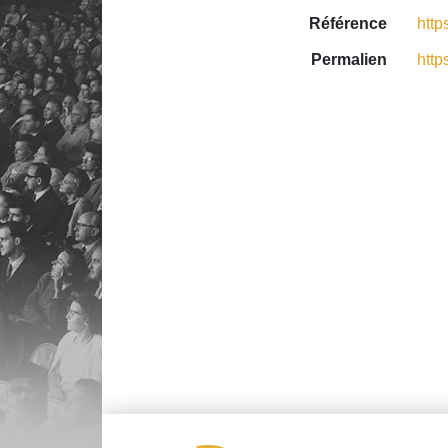
Référence
http
Permalien
http