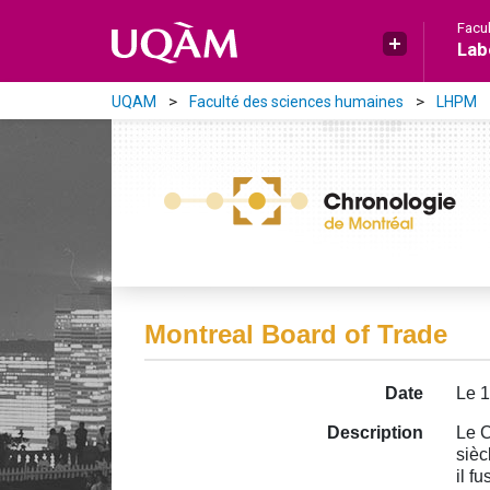
Aller directement au contenu principal
Facu
Lab
UQAM
Faculté des sciences humaines
LHPM
Montreal Board of Trade
Date
Le 
Description
Le C
sièc
il f