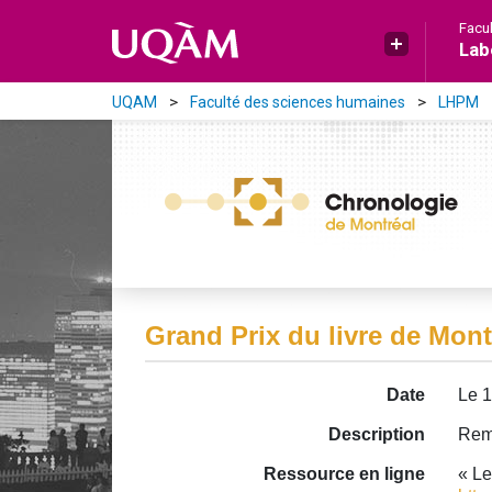
Aller directement au contenu principal
Facu
Lab
UQAM
Faculté des sciences humaines
LHPM
Grand Prix du livre de Mont
Date
Le 
Description
Remi
Ressource en ligne
« Le