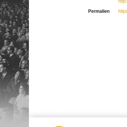
http
Permalien
http