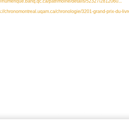
://numerique.banq.qc.ca/patrimoine/details/52327/2812060...
s://chronomontreal.uqam.ca/chronologie/3201-grand-prix-du-liv