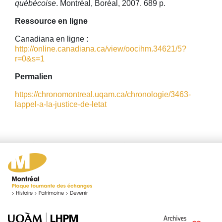
québécoise
. Montréal, Boréal, 2007. 689 p.
Ressource en ligne
Canadiana en ligne :
http://online.canadiana.ca/view/oocihm.34621/5?
r=0&s=1
Permalien
https://chronomontreal.uqam.ca/chronologie/3463-
lappel-a-la-justice-de-letat