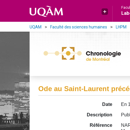
Aller directement au contenu principal
Facu
Lab
UQAM
Faculté des sciences humaines
LHPM
Ode au Saint-Laurent précéd
Date
En 
Description
Publ
Référence
NAR