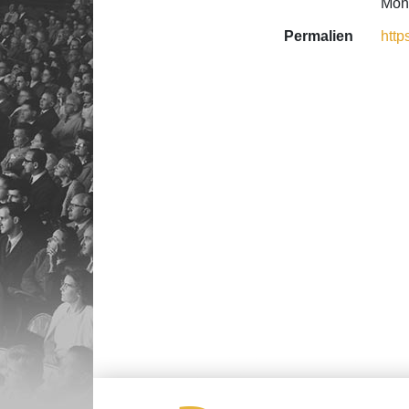
Mont
Permalien
http