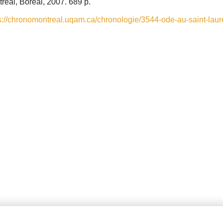
réal, Boréal, 2007. 689 p.
s://chronomontreal.uqam.ca/chronologie/3544-ode-au-saint-laure