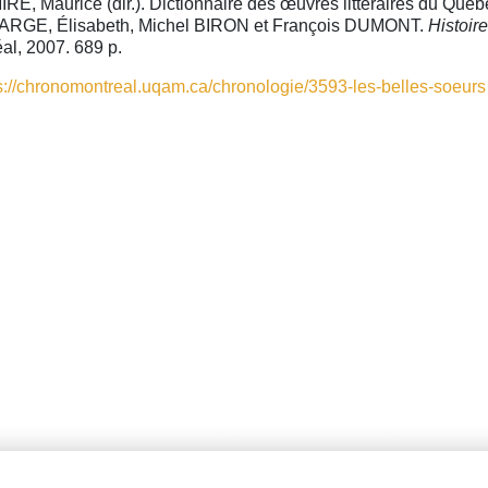
RE, Maurice (dir.). Dictionnaire des œuvres littéraires du Qu
ARGE, Élisabeth, Michel BIRON et François DUMONT.
Histoire
al, 2007. 689 p.
s://chronomontreal.uqam.ca/chronologie/3593-les-belles-soeurs