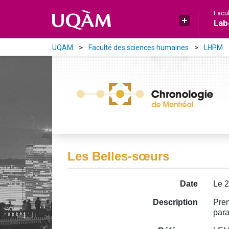
Aller directement au contenu principal
Facu
Lab
UQAM
Faculté des sciences humaines
LHPM
Les Belles-sœurs
Date
Le 2
Description
Prem
para