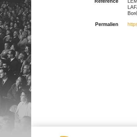
Référence
LEMI
LAF
Boré
Permalien
http