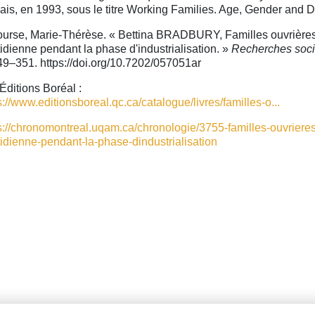
ais, en 1993, sous le titre Working Families. Age, Gender and Dai
urse, Marie-Thérèse. « Bettina BRADBURY, Familles ouvrières 
idienne pendant la phase d'industrialisation. »
Recherches soc
49–351. https://doi.org/10.7202/057051ar
Éditions Boréal :
s://www.editionsboreal.qc.ca/catalogue/livres/familles-o...
s://chronomontreal.uqam.ca/chronologie/3755-familles-ouvrieres
idienne-pendant-la-phase-dindustrialisation