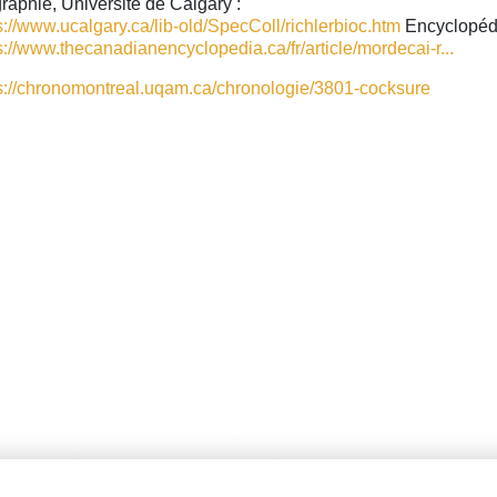
raphie, Université de Calgary :
s://www.ucalgary.ca/lib-old/SpecColl/richlerbioc.htm
Encyclopéd
s://www.thecanadianencyclopedia.ca/fr/article/mordecai-r...
s://chronomontreal.uqam.ca/chronologie/3801-cocksure