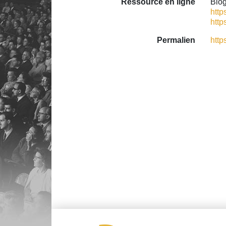
Ressource en ligne
Biog
http
http
Permalien
http