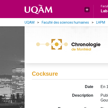
Aller directement au contenu principal
Facu
Lab
UQAM
Faculté des sciences humaines
LHPM
Cocksure
Date
En 
Description
Publ
Gou