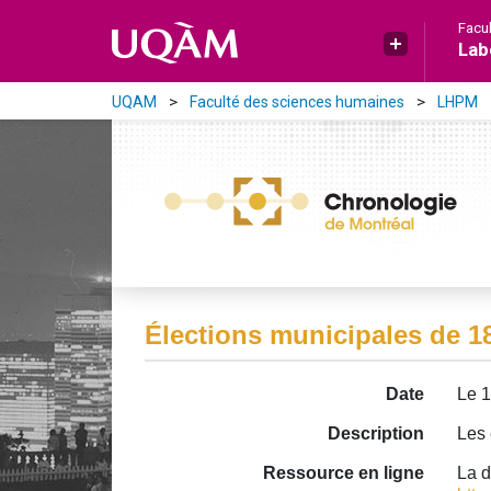
Aller directement au contenu principal
Facu
Lab
UQAM
Faculté des sciences humaines
LHPM
Élections municipales de 1
Date
Le 1
Description
Les 
Ressource en ligne
La d