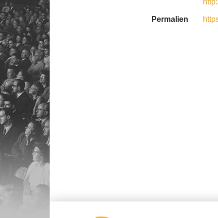
http
Permalien
http