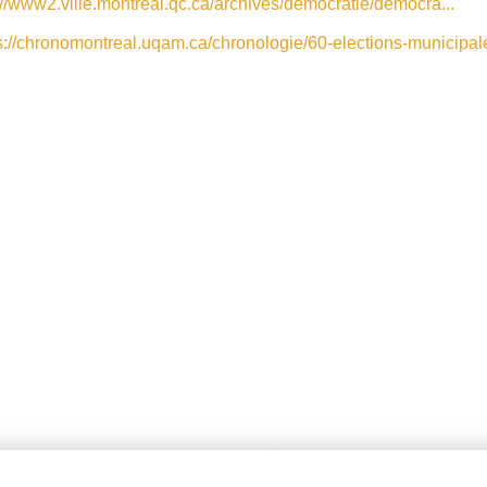
://www2.ville.montreal.qc.ca/archives/democratie/democra...
s://chronomontreal.uqam.ca/chronologie/60-elections-municipa