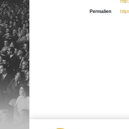
http
Permalien
http