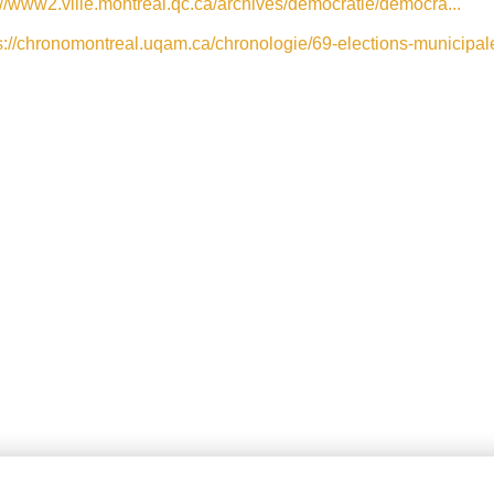
://www2.ville.montreal.qc.ca/archives/democratie/democra...
s://chronomontreal.uqam.ca/chronologie/69-elections-municipa