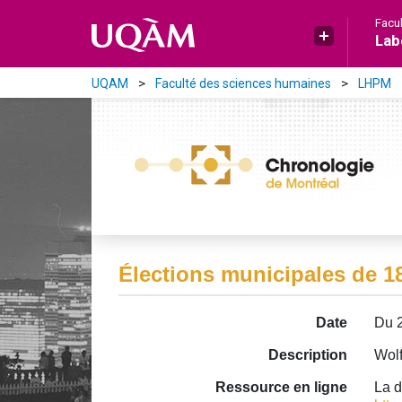
Aller directement au contenu principal
Facu
Lab
UQAM
Faculté des sciences humaines
LHPM
Élections municipales de 1
Date
Du 2
Description
Wolf
Ressource en ligne
La d